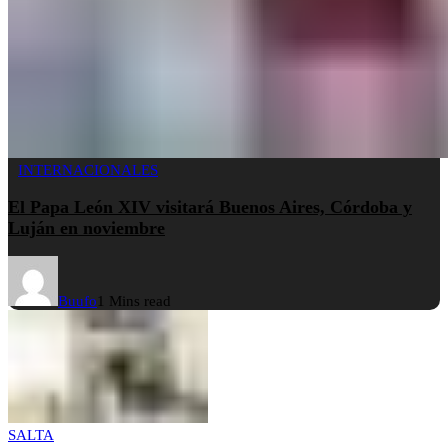
INTERNACIONALES
El Papa León XIV visitará Buenos Aires, Córdoba y
Luján en noviembre
Buufo
1 Mins read
SALTA