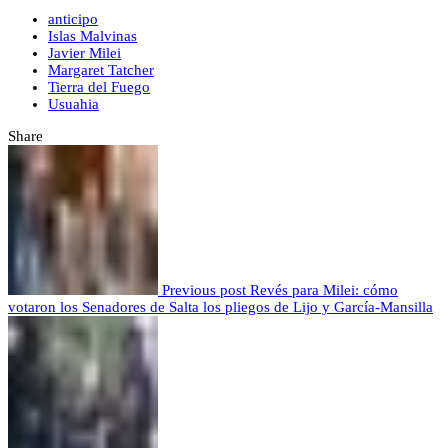
anticipo
Islas Malvinas
Javier Milei
Margaret Tatcher
Tierra del Fuego
Usuahia
Share
Previous post
Revés para Milei: cómo
votaron los Senadores de Salta los pliegos de Lijo y García-Mansilla