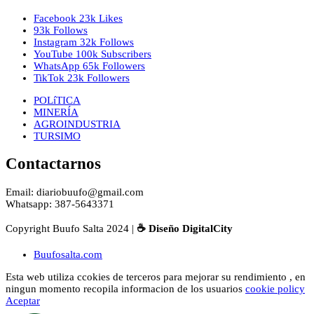
Facebook
23k
Likes
93k
Follows
Instagram
32k
Follows
YouTube
100k
Subscribers
WhatsApp
65k
Followers
TikTok
23k
Followers
POLíTICA
MINERÍA
AGROINDUSTRIA
TURSIMO
Contactarnos
Email: diariobuufo@gmail.com
Whatsapp: 387-5643371
Copyright Buufo Salta 2024 |
☕ Diseño DigitalCity
Buufosalta.com
Esta web utiliza ccokies de terceros para mejorar su rendimiento , en
ningun momento recopila informacion de los usuarios
cookie policy
Aceptar