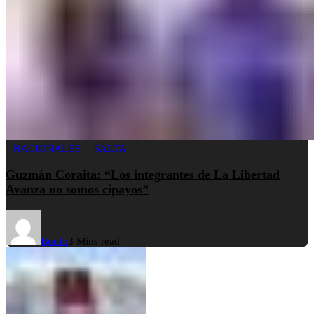
NACIONALES
SALTA
Guzmán Coraita: “Los integrantes de La Libertad
Avanza no somos cipayos”
Buufo
3 Mins read