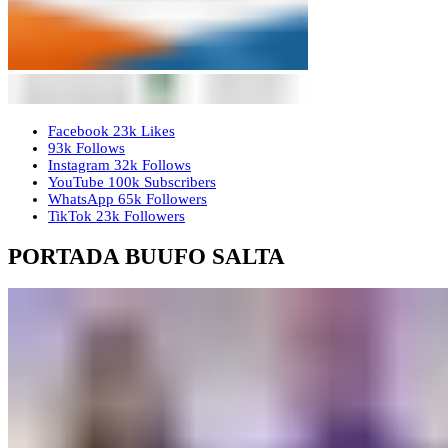
Facebook
23k
Likes
93k
Follows
Instagram
32k
Follows
YouTube
100k
Subscribers
WhatsApp
65k
Followers
TikTok
23k
Followers
PORTADA BUUFO SALTA