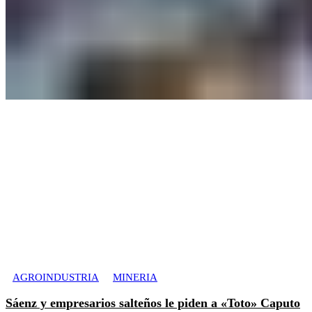
AGROINDUSTRIA
MINERIA
Sáenz y empresarios salteños le piden a «Toto» Caputo