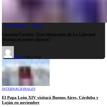
NACIONALES
SALTA
Guzmán Coraita: “Los integrantes de La Libertad
Avanza no somos cipayos”
Buufo
3 Mins read
INTERNACIONALES
El Papa León XIV visitará Buenos Aires, Córdoba y
Luján en noviembre