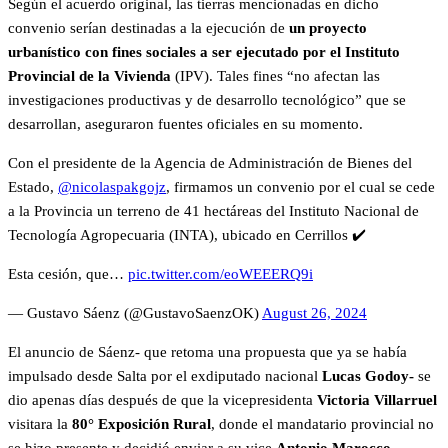
Según el acuerdo original, las tierras mencionadas en dicho
convenio serían destinadas a la ejecución de
un proyecto
urbanístico con fines sociales a ser ejecutado por el Instituto
Provincial de la Vivienda
(IPV). Tales fines “no afectan las
investigaciones productivas y de desarrollo tecnológico” que se
desarrollan, aseguraron fuentes oficiales en su momento.
Con el presidente de la Agencia de Administración de Bienes del
Estado,
@nicolaspakgojz
, firmamos un convenio por el cual se cede
a la Provincia un terreno de 41 hectáreas del Instituto Nacional de
Tecnología Agropecuaria (INTA), ubicado en Cerrillos ✔️
Esta cesión, que…
pic.twitter.com/eoWEEERQ9i
— Gustavo Sáenz (@GustavoSaenzOK)
August 26, 2024
El anuncio de Sáenz- que retoma una propuesta que ya se había
impulsado desde Salta por el exdiputado nacional
Lucas Godoy-
se
dio apenas días después de que la vicepresidenta
Victoria Villarruel
visitara la
80° Exposición Rural
, donde el mandatario provincial no