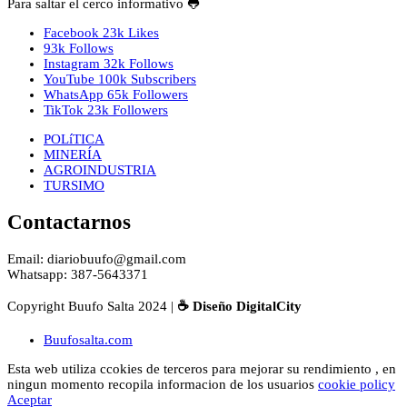
Para saltar el cerco informativo 🐸
Facebook
23k
Likes
93k
Follows
Instagram
32k
Follows
YouTube
100k
Subscribers
WhatsApp
65k
Followers
TikTok
23k
Followers
POLíTICA
MINERÍA
AGROINDUSTRIA
TURSIMO
Contactarnos
Email: diariobuufo@gmail.com
Whatsapp: 387-5643371
Copyright Buufo Salta 2024 |
☕ Diseño DigitalCity
Buufosalta.com
Esta web utiliza ccokies de terceros para mejorar su rendimiento , en
ningun momento recopila informacion de los usuarios
cookie policy
Aceptar