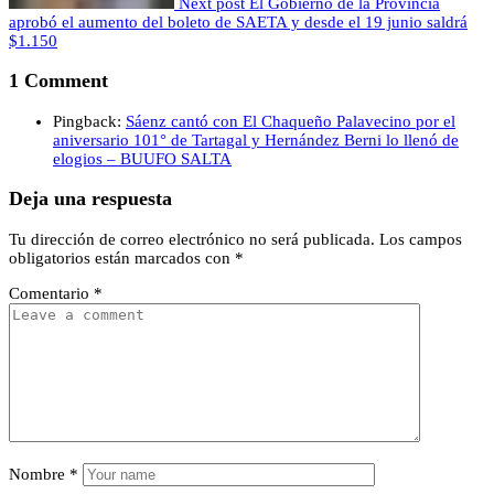
Next post
El Gobierno de la Provincia
aprobó el aumento del boleto de SAETA y desde el 19 junio saldrá
$1.150
1 Comment
Pingback:
Sáenz cantó con El Chaqueño Palavecino por el
aniversario 101° de Tartagal y Hernández Berni lo llenó de
elogios – BUUFO SALTA
Deja una respuesta
Tu dirección de correo electrónico no será publicada.
Los campos
obligatorios están marcados con
*
Comentario
*
Nombre
*