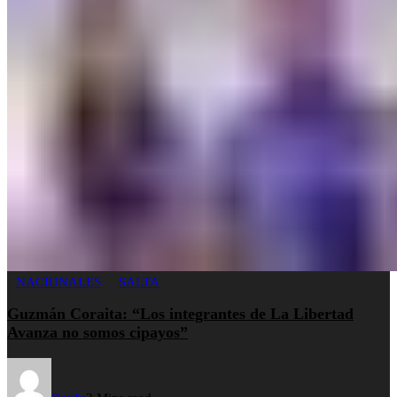
NACIONALES
SALTA
Guzmán Coraita: “Los integrantes de La Libertad
Avanza no somos cipayos”