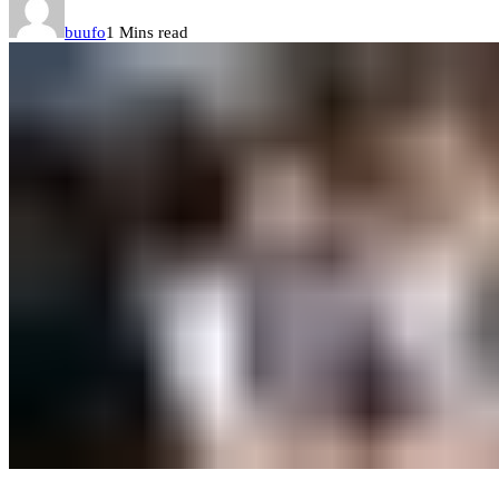
buufo
1 Mins read