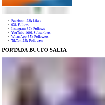
Facebook
23k
Likes
93k
Follows
Instagram
32k
Follows
YouTube
100k
Subscribers
WhatsApp
65k
Followers
TikTok
23k
Followers
PORTADA BUUFO SALTA