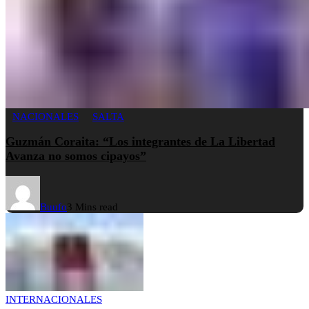
NACIONALES
SALTA
Guzmán Coraita: “Los integrantes de La Libertad
Avanza no somos cipayos”
Buufo
3 Mins read
INTERNACIONALES