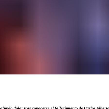
ofundo dolor tras conocerse el fallecimiento de Carlos Albert