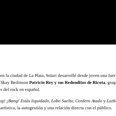
n la ciudad de La Plata, Solari desarrolló desde joven una fuerte
a Skay Beilinson
Patricio Rey y sus Redonditos de Ricota
, gru
s del rock en español.
ng! ¡Bang! Estás liquidado
,
Lobo Suelto, Cordero Atado
y
Luzb
tística, la autogestión y una relación directa con el público.