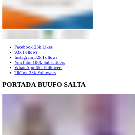
Facebook
23k
Likes
93k
Follows
Instagram
32k
Follows
YouTube
100k
Subscribers
WhatsApp
65k
Followers
TikTok
23k
Followers
PORTADA BUUFO SALTA