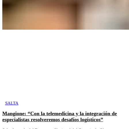
SALTA
Mangione: “Con la telemedicina y la integración de
especialistas resolveremos desafíos logísticos”