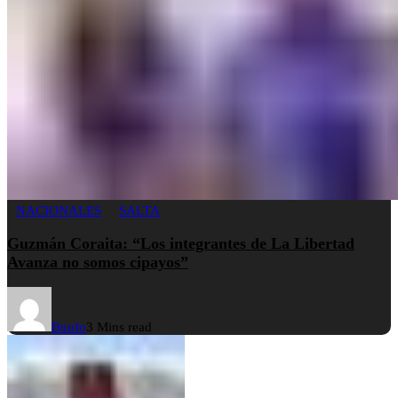
NACIONALES
SALTA
Guzmán Coraita: “Los integrantes de La Libertad
Avanza no somos cipayos”
Buufo
3 Mins read