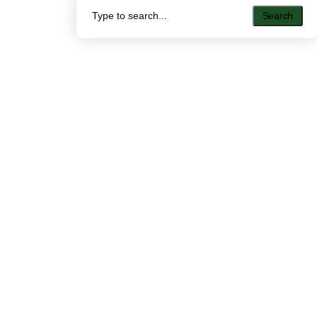
Search
Search