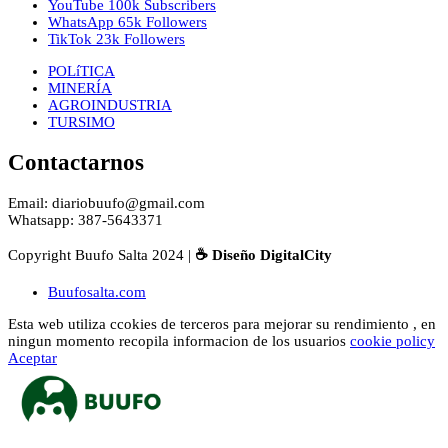
YouTube
100k
Subscribers
WhatsApp
65k
Followers
TikTok
23k
Followers
POLíTICA
MINERÍA
AGROINDUSTRIA
TURSIMO
Contactarnos
Email: diariobuufo@gmail.com
Whatsapp: 387-5643371
Copyright Buufo Salta 2024 |
☕ Diseño DigitalCity
Buufosalta.com
Esta web utiliza ccokies de terceros para mejorar su rendimiento , en
ningun momento recopila informacion de los usuarios
cookie policy
Aceptar