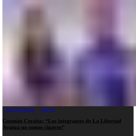
NACIONALES
SALTA
Guzmán Coraita: “Los integrantes de La Libertad
Avanza no somos cipayos”