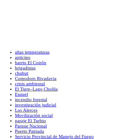
altas temperaturas
anticipo
barrio El Coirón
brigadistas
chubut
Comodoro Rivadavia
crisis ambiental
El Tigre–Lago Cholila
Esquel
incendio forestal
investigación judicial
Los Alerces
Movilización social
paraje El Turbio
Parque Nacional
Puerto Patriada
Servicio Provincial de Manejo del Fuego