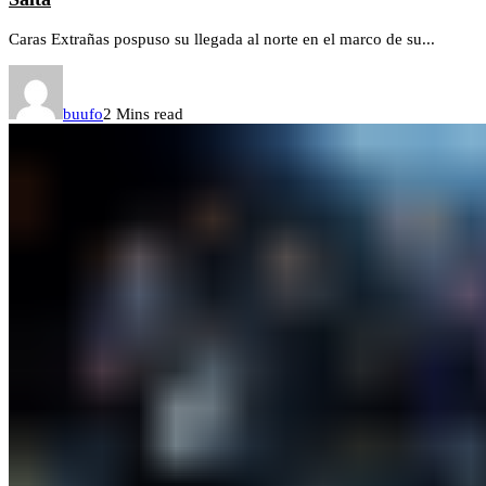
Caras Extrañas pospuso su llegada al norte en el marco de su...
buufo
2 Mins read