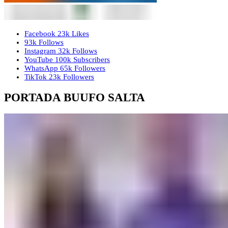
Facebook
23k
Likes
93k
Follows
Instagram
32k
Follows
YouTube
100k
Subscribers
WhatsApp
65k
Followers
TikTok
23k
Followers
PORTADA BUUFO SALTA