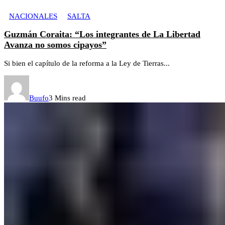
NACIONALES
SALTA
Guzmán Coraita: “Los integrantes de La Libertad
Avanza no somos cipayos”
Si bien el capítulo de la reforma a la Ley de Tierras...
Buufo
3 Mins read