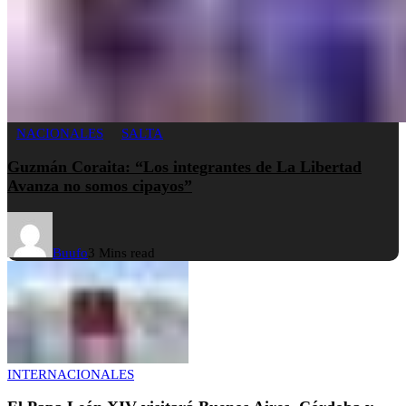
NACIONALES
SALTA
Guzmán Coraita: “Los integrantes de La Libertad
Avanza no somos cipayos”
Buufo
3 Mins read
INTERNACIONALES