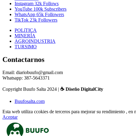
Instagram
32k
Follows
YouTube
100k
Subscribers
WhatsApp
65k
Followers
TikTok
23k
Followers
POLíTICA
MINERÍA
AGROINDUSTRIA
TURSIMO
Contactarnos
Email: diariobuufo@gmail.com
Whatsapp: 387-5643371
Copyright Buufo Salta 2024 |
☕ Diseño DigitalCity
Buufosalta.com
Esta web utiliza ccokies de terceros para mejorar su rendimiento , e
Aceptar