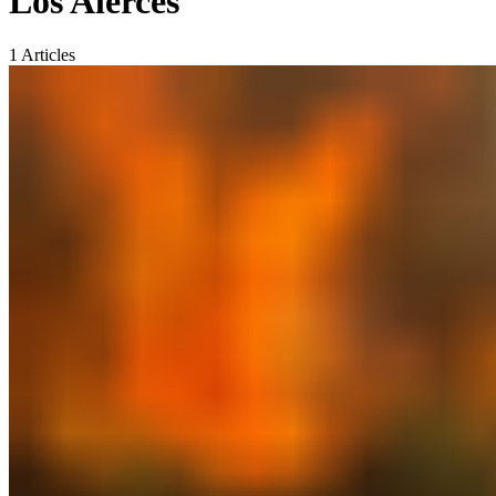
Los Alerces
1
Articles