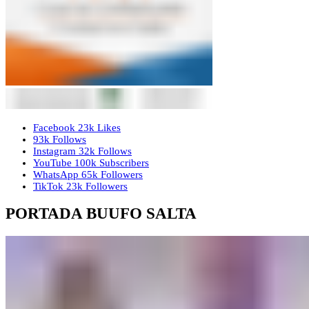
Facebook
23k
Likes
93k
Follows
Instagram
32k
Follows
YouTube
100k
Subscribers
WhatsApp
65k
Followers
TikTok
23k
Followers
PORTADA BUUFO SALTA