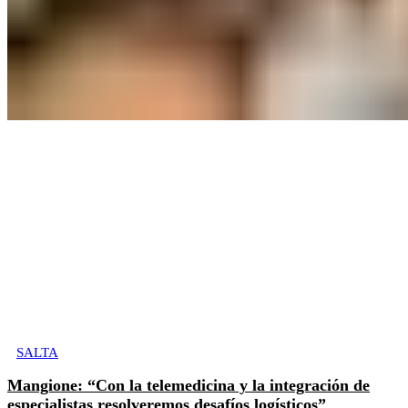
SALTA
Mangione: “Con la telemedicina y la integración de
especialistas resolveremos desafíos logísticos”