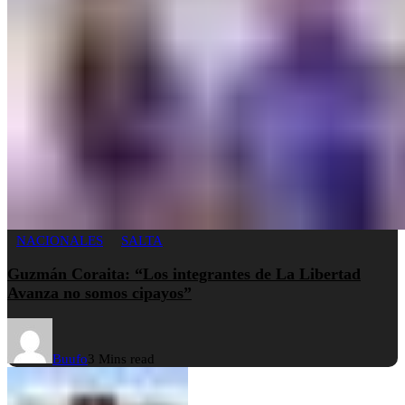
NACIONALES
SALTA
Guzmán Coraita: “Los integrantes de La Libertad
Avanza no somos cipayos”
Buufo
3 Mins read