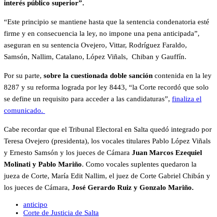
interés público superior”.
“Este principio se mantiene hasta que la sentencia condenatoria esté
firme y en consecuencia la ley, no impone una pena anticipada”,
aseguran en su sentencia Ovejero, Vittar, Rodríguez Faraldo,
Samsón, Nallim, Catalano, López Viñals, Chiban y Gauffín.
Por su parte,
sobre la cuestionada doble sanción
contenida en la ley
8287 y su reforma lograda por ley 8443, “la Corte recordó que solo
se define un requisito para acceder a las candidaturas”,
finaliza el
comunicado.
Cabe recordar que el Tribunal Electoral en Salta quedó integrado por
Teresa Ovejero (presidenta), los vocales titulares Pablo López Viñals
y Ernesto Samsón y los jueces de Cámara
Juan Marcos Ezequiel
Molinati y Pablo Mariño
. Como vocales suplentes quedaron la
jueza de Corte, María Edit Nallim, el juez de Corte Gabriel Chibán y
los jueces de Cámara,
José Gerardo Ruiz y Gonzalo Mariño.
anticipo
Corte de Justicia de Salta