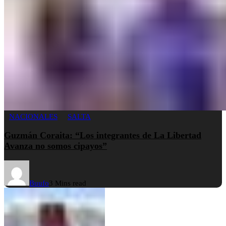
NACIONALES
SALTA
Guzmán Coraita: “Los integrantes de La Libertad
Avanza no somos cipayos”
Buufo
3 Mins read