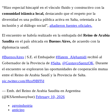
“Hizo especial hincapié en el vínculo fluido y constructivo con la
comunidad islámica local,
destacando que el respeto por la
diversidad es una política pública activa en Salta, orientada a la
inclusión y al diálogo social”,
añadieron fuentes oficiales.
El encuentro se habría realizado en la embajada del
Reino de Arabia
Saudita
en el país ubicada en
Buenos Aires,
de acuerdo con la
diplomacia saudí.
#BuenosAires
| S.E. el Embajador
#Hatem_Alghamidi
recibió al
Gobernador de la Provincia de
#Salta
,
@GustavoSaenzOK
. Durante
el encuentro se exploraron las oportunidades de cooperación mutua
entre el Reino de Arabia Saudí y la Provincia de Salta.
pic.twitter.com/f8zsf9BFFd
— Emb. del Reino de Arabia Saudita en Argentina
(@KSAembassybue)
February 10, 2026
agroindustria
anticipo