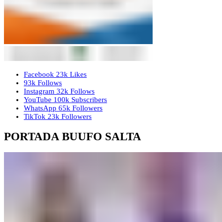
Facebook
23k
Likes
93k
Follows
Instagram
32k
Follows
YouTube
100k
Subscribers
WhatsApp
65k
Followers
TikTok
23k
Followers
PORTADA BUUFO SALTA