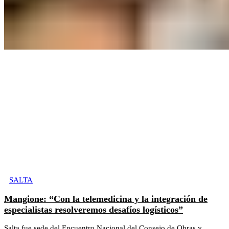
SALTA
Mangione: “Con la telemedicina y la integración de
especialistas resolveremos desafíos logísticos”
Salta fue sede del Encuentro Nacional del Consejo de Obras y