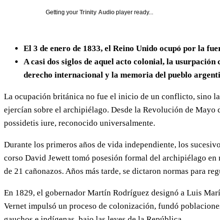
Getting your
Trinity Audio
player ready...
El 3 de enero de 1833, el Reino Unido ocupó por la fuer
A casi dos siglos de aquel acto colonial, la usurpación
derecho internacional y la memoria del pueblo argent
La ocupación británica no fue el inicio de un conflicto, sino l
ejercían sobre el archipiélago. Desde la Revolución de Mayo de
possidetis iure, reconocido universalmente.
Durante los primeros años de vida independiente, los sucesivos
corso David Jewett tomó posesión formal del archipiélago en 
de 21 cañonazos. Años más tarde, se dictaron normas para regul
En 1829, el gobernador Martín Rodríguez designó a Luis María
Vernet impulsó un proceso de colonización, fundó poblaciones
gauchos e indígenas, bajo las leyes de la República.