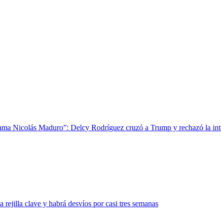
llama Nicolás Maduro”: Delcy Rodríguez cruzó a Trump y rechazó la i
 rejilla clave y habrá desvíos por casi tres semanas