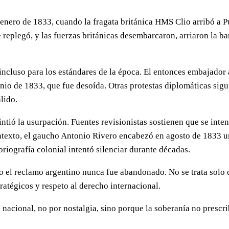
enero de 1833, cuando la fragata británica HMS Clio arribó a P
e replegó, y las fuerzas británicas desembarcaron, arriaron la b
, incluso para los estándares de la época. El entonces embajad
junio de 1833, que fue desoída. Otras protestas diplomáticas si
lido.
tió la usurpación. Fuentes revisionistas sostienen que se inten
ontexto, el gaucho Antonio Rivero encabezó en agosto de 1833 u
toriografía colonial intentó silenciar durante décadas.
el reclamo argentino nunca fue abandonado. No se trata solo de 
ratégicos y respeto al derecho internacional.
 nacional, no por nostalgia, sino porque la soberanía no prescr