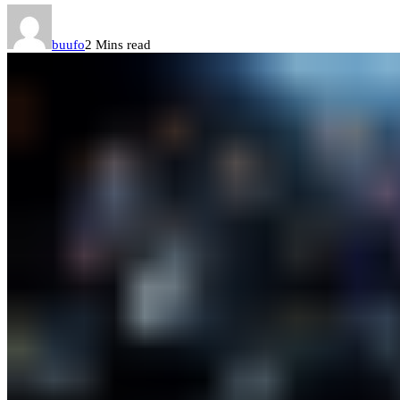
buufo
2 Mins read