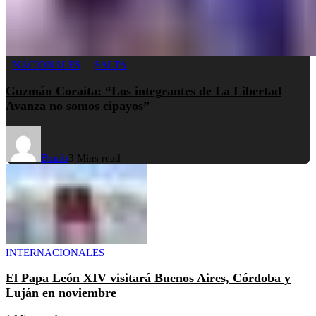
NACIONALES
SALTA
Guzmán Coraita: “Los integrantes de La Libertad
Avanza no somos cipayos”
Buufo
3 Mins read
INTERNACIONALES
El Papa León XIV visitará Buenos Aires, Córdoba y
Luján en noviembre