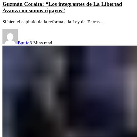
Guzmán Coraita: “Los integrantes de La Libertad
Avanza no somos cipayos”
Si bien el capítulo de la reforma a la Ley de Tierras...
Buufo
3 Mins read