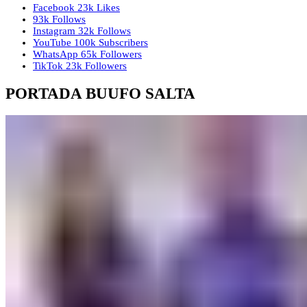
Facebook
23k
Likes
93k
Follows
Instagram
32k
Follows
YouTube
100k
Subscribers
WhatsApp
65k
Followers
TikTok
23k
Followers
PORTADA BUUFO SALTA