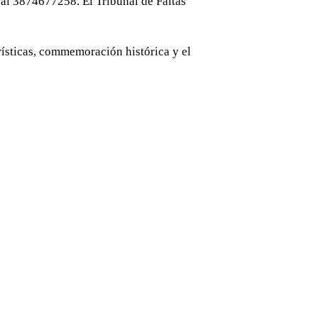
 al 3874677258. El Tribunal de Faltas
rísticas, commemoración histórica y el