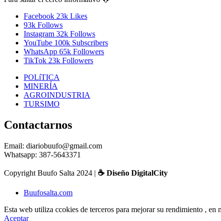
Facebook
23k
Likes
93k
Follows
Instagram
32k
Follows
YouTube
100k
Subscribers
WhatsApp
65k
Followers
TikTok
23k
Followers
POLíTICA
MINERÍA
AGROINDUSTRIA
TURSIMO
Contactarnos
Email: diariobuufo@gmail.com
Whatsapp: 387-5643371
Copyright Buufo Salta 2024 |
☕ Diseño DigitalCity
Buufosalta.com
Esta web utiliza ccokies de terceros para mejorar su rendimiento , e
Aceptar