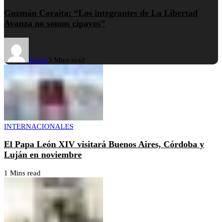
Guzmán Coraita: “Los integrantes de La Libertad
Avanza no somos cipayos”
Buufo
3 Mins read
INTERNACIONALES
El Papa León XIV visitará Buenos Aires, Córdoba y
Luján en noviembre
1 Mins read