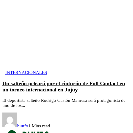
INTERNACIONALES
Un salteño peleará por el cinturón de Full Contact en
un torneo internacional en Jujuy
El deportista salteño Rodrigo Gastón Manresa será protagonista de
uno de los...
buufo
1 Mins read