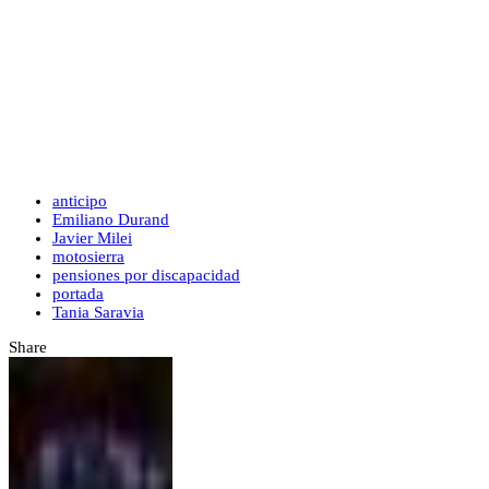
anticipo
Emiliano Durand
Javier Milei
motosierra
pensiones por discapacidad
portada
Tania Saravia
Share