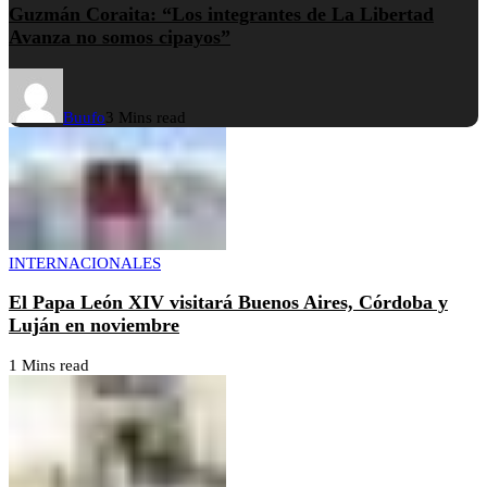
Guzmán Coraita: “Los integrantes de La Libertad
Avanza no somos cipayos”
Buufo
3 Mins read
INTERNACIONALES
El Papa León XIV visitará Buenos Aires, Córdoba y
Luján en noviembre
1 Mins read