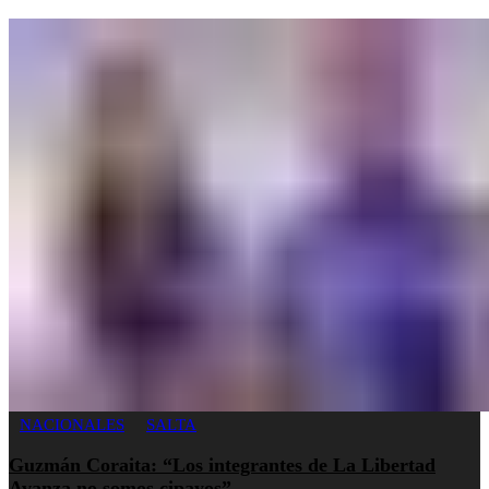
NACIONALES
SALTA
Guzmán Coraita: “Los integrantes de La Libertad
Avanza no somos cipayos”