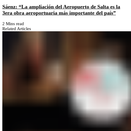
Sáenz: “La ampliación del Aeropuerto de Salta es la
3era obra aeroportuaria más importante del país”
2 Mins read
Related Articles