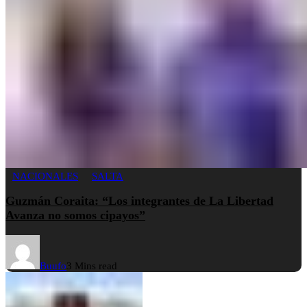
NACIONALES
SALTA
Guzmán Coraita: “Los integrantes de La Libertad
Avanza no somos cipayos”
Buufo
3 Mins read