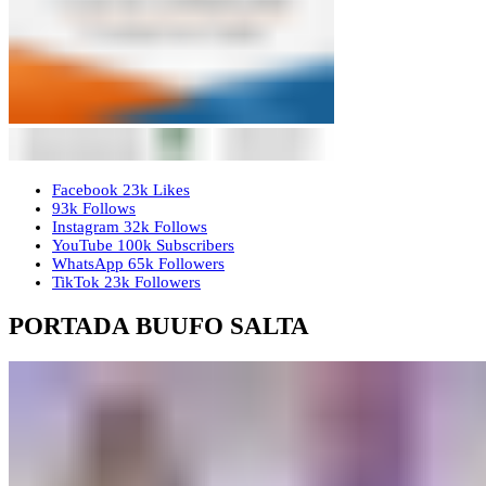
Facebook
23k
Likes
93k
Follows
Instagram
32k
Follows
YouTube
100k
Subscribers
WhatsApp
65k
Followers
TikTok
23k
Followers
PORTADA BUUFO SALTA