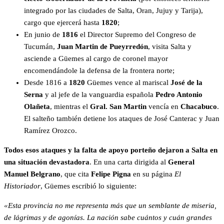
integrado por las ciudades de Salta, Oran, Jujuy y Tarija),
cargo que ejercerá hasta
1820
;
En junio de
1816
el Director Supremo del Congreso de
Tucumán,
Juan Martin de Pueyrredón
, visita Salta y
asciende a Güemes al cargo de coronel mayor
encomendándole la defensa de la frontera norte;
Desde 1816 a
1820
Güemes vence al mariscal
José de la
Serna
y al jefe de la vanguardia española
Pedro Antonio
Olañeta
, mientras el
Gral. San Martin
vencía en
Chacabuco
.
El salteño también detiene los ataques de José Canterac y Juan
Ramírez Orozco.
Todos esos ataques y la falta de apoyo porteño dejaron a Salta en
una situación devastadora
. En una carta dirigida al
General
Manuel Belgrano
, que cita
Felipe Pigna
en su página
El
Historiador
, Güemes escribió lo siguiente:
«Esta provincia no me representa más que un semblante de miseria,
de lágrimas y de agonías. La nación sabe cuántos y cuán grandes