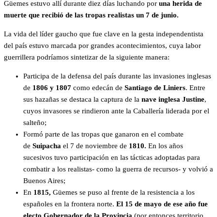
Güemes estuvo allí durante diez días luchando por
una herida de
muerte que recibió de las tropas realistas un 7 de junio.
La vida del líder gaucho que fue clave en la gesta independentista
del país estuvo marcada por grandes acontecimientos, cuya labor
guerrillera podríamos sintetizar de la siguiente manera:
Participa de la defensa del país durante las invasiones inglesas
de
1806 y 1807
como edecán de
Santiago de Liniers
. Entre
sus hazañas se destaca la captura de la
nave inglesa Justine
,
cuyos invasores se rindieron ante la Caballería liderada por el
salteño;
Formó parte de las tropas que ganaron en el combate
de
Suipacha
el 7 de noviembre de
1810.
En los años
sucesivos tuvo participación en las tácticas adoptadas para
combatir a los realistas- como la guerra de recursos- y volvió a
Buenos Aires;
En
1815,
Güemes se puso al frente de la resistencia a los
españoles en la frontera norte.
El 15 de mayo de ese año fue
electo Gobernador de la Provincia
(por entonces territorio