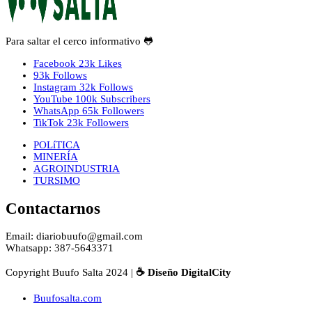
Para saltar el cerco informativo 🐸
Facebook
23k
Likes
93k
Follows
Instagram
32k
Follows
YouTube
100k
Subscribers
WhatsApp
65k
Followers
TikTok
23k
Followers
POLíTICA
MINERÍA
AGROINDUSTRIA
TURSIMO
Contactarnos
Email: diariobuufo@gmail.com
Whatsapp: 387-5643371
Copyright Buufo Salta 2024 |
☕ Diseño DigitalCity
Buufosalta.com