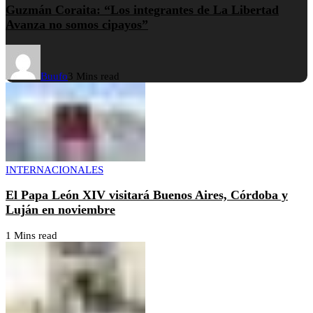
Guzmán Coraita: “Los integrantes de La Libertad
Avanza no somos cipayos”
Buufo
3 Mins read
INTERNACIONALES
El Papa León XIV visitará Buenos Aires, Córdoba y
Luján en noviembre
1 Mins read