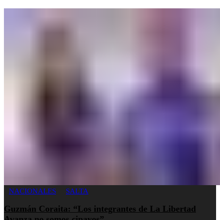
NACIONALES
SALTA
Guzmán Coraita: “Los integrantes de La Libertad
Avanza no somos cipayos”