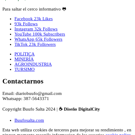
Para saltar el cerco informativo 🐸
Facebook
23k
Likes
93k
Follows
Instagram
32k
Follows
YouTube
100k
Subscribers
WhatsApp
65k
Followers
TikTok
23k
Followers
POLíTICA
MINERÍA
AGROINDUSTRIA
TURSIMO
Contactarnos
Email: diariobuufo@gmail.com
Whatsapp: 387-5643371
Copyright Buufo Salta 2024 |
☕ Diseño DigitalCity
Buufosalta.com
Esta web utiliza ccokies de terceros para mejorar su rendimiento , en
ningun momento recopila informacion de los usuarios
cookie policy