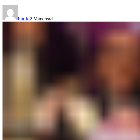
buufo
2 Mins read