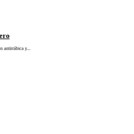
rero
 antirrábica y...