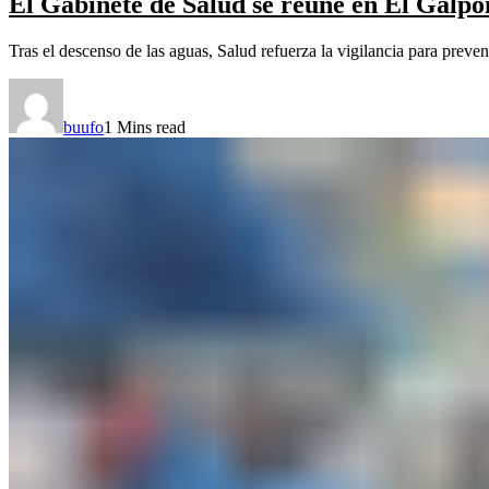
El Gabinete de Salud se reúne en El Galpón
Tras el descenso de las aguas, Salud refuerza la vigilancia para preven
buufo
1 Mins read