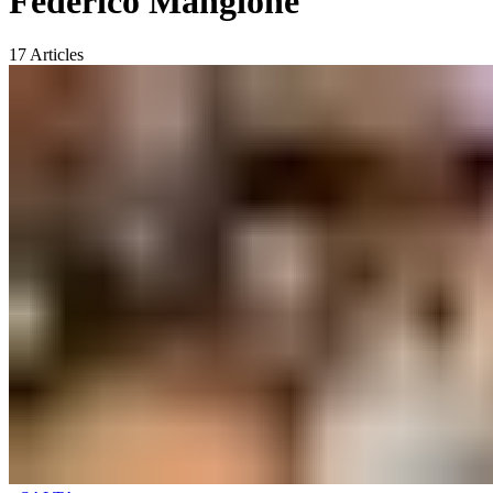
Federico Mangione
17
Articles