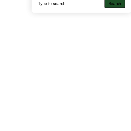
Search
Search