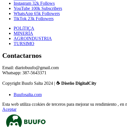
Instagram
32k
Follows
YouTube
100k
Subscribers
WhatsApp
65k
Followers
TikTok
23k
Followers
POLíTICA
MINERÍA
AGROINDUSTRIA
TURSIMO
Contactarnos
Email: diariobuufo@gmail.com
Whatsapp: 387-5643371
Copyright Buufo Salta 2024 |
☕ Diseño DigitalCity
Buufosalta.com
Esta web utiliza ccokies de terceros para mejorar su rendimiento , e
Aceptar