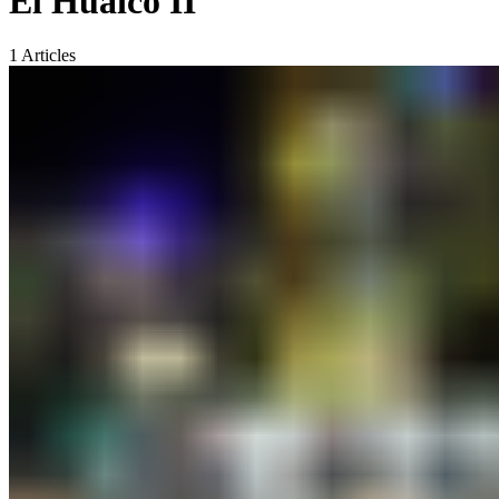
El Huaico II
1
Articles