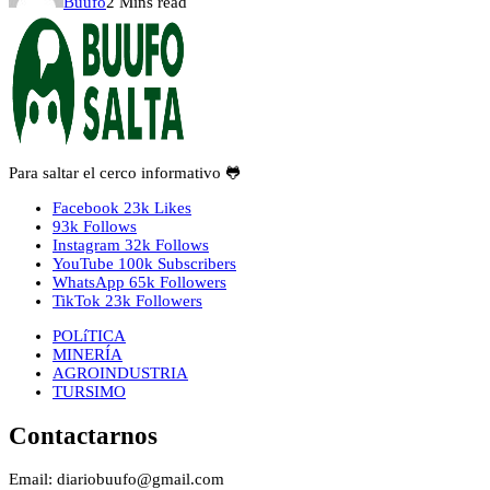
Buufo
2 Mins read
Para saltar el cerco informativo 🐸
Facebook
23k
Likes
93k
Follows
Instagram
32k
Follows
YouTube
100k
Subscribers
WhatsApp
65k
Followers
TikTok
23k
Followers
POLíTICA
MINERÍA
AGROINDUSTRIA
TURSIMO
Contactarnos
Email: diariobuufo@gmail.com