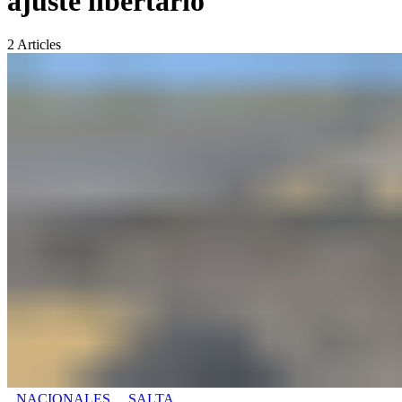
ajuste libertario
2
Articles
NACIONALES
SALTA